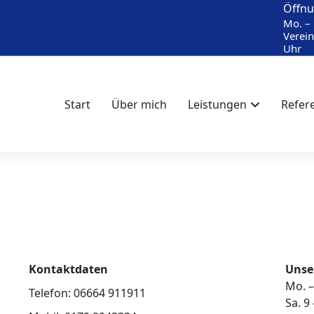
Öffnu
Mo. – 
Verein
Uhr
Start
Über mich
Leistungen
Refer
Kontaktdaten
Unse
Mo. –
Telefon: 06664 911911
Sa. 9