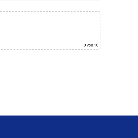
n
0
von 10