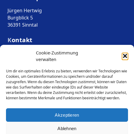
Jürgen Hertwig
Burgblick 5
36391 Sinntal
Kontakt
Cookie-Zustimmung
Telefon: 066 64 – 911 911
verwalten
Mobil: 0 172 - 9 043 334
E-Mail:info@smart-repair-sinntal.de
Um dir ein optimales Erlebnis zu bieten, verwenden wir Technologien wie
Cookies, um Geräteinformationen zu speichern und/oder darauf
zuzugreifen. Wenn du diesen Technologien zustimmst, können wir Daten
wie das Surfverhalten oder eindeutige IDs auf dieser Website
Links
verarbeiten. Wenn du deine Zustimmung nicht erteilst oder zurückziehst,
können bestimmte Merkmale und Funktionen beeinträchtigt werden.
Datenschutz
Akzeptieren
Impressum
Ablehnen