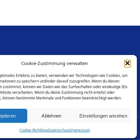
Links
Cookie-Zustimmung verwalten
optimales Erlebnis zu bieten, verwenden wir Technologien wie Cookies, um
Datenschutz
mationen zu speichern und/oder darauf zuzugreifen. Wenn du diesen
Impressum
n zustimmst, können wir Daten wie das Surfverhalten oder eindeutige IDs
Website verarbeiten. Wenn du deine Zustimmung nicht erteilst oder
t, können bestimmte Merkmale und Funktionen beeinträchtigt werden.
ptieren
Ablehnen
Einstellungen ansehen
Cookie-Richtlinie
Datenschutz
Impressum