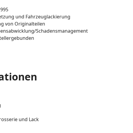
1995
setzung und Fahrzeuglackierung
 von Originalteilen
adensabwicklung/Schadensmanagement
stellergebunden
kationen
g
rosserie und Lack