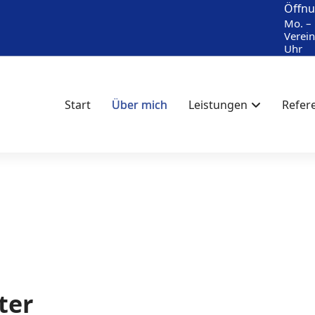
Öffnu
Mo. – 
Verein
Uhr
Start
Über mich
Leistungen
Refer
ter