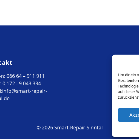
takt
Um dir ein 
on: 066 64 – 911 911
Geräteinfor
: 0 172 - 9 043 334
Technologie
l:info@smart-repair-
auf dieser 
zurückziehs
al.de
Akze
© 2026 Smart-Repair Sinntal